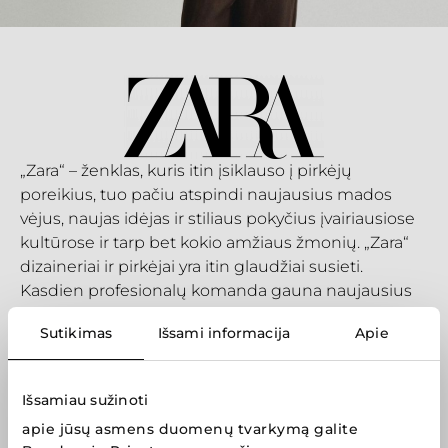
„Zara“ – ženklas, kuris itin įsiklauso į pirkėjų
poreikius, tuo pačiu atspindi naujausius mados
vėjus, naujas idėjas ir stiliaus pokyčius įvairiausiose
kultūrose ir tarp bet kokio amžiaus žmonių. „Zara“
dizaineriai ir pirkėjai yra itin glaudžiai susieti.
Kasdien profesionalų komanda gauna naujausius
duomenis, ką renkasi pirkėjai „Zara“ parduotuvėse,
Sutikimas
Išsami informacija
Apie
kaip vertina jų sprendimus. Šis grįžtamasis ryšys
labiausia ir įkvepia didžiulę „Zara“ komandą dirbti
kasdien.
Išsamiau sužinoti
Apsipirkite internetu:
www.zara.com
apie jūsų asmens duomenų tvarkymą galite