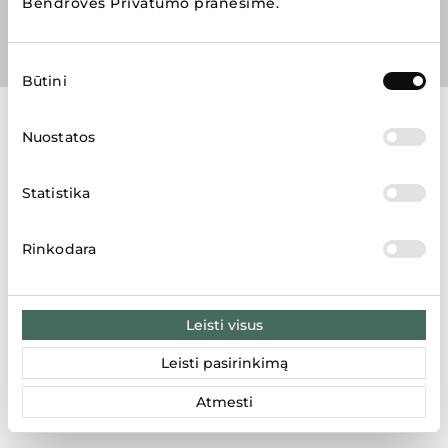
Bendrovės Privatumo pranešime
.
Sutikimo
Būtini
pasirinkimas
Nuostatos
Parduotuvių žemėlapis
Statistika
LT
LV
EE
Rinkodara
Leisti visus
Rezultatai: 6
Leisti pasirinkimą
ZARA
Atmesti
Karaliaus Mindaugo pr. 49, Kaunas 44333, Lietuva