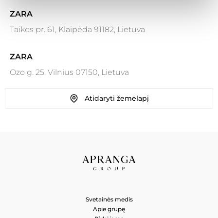
ZARA
Taikos pr. 61, Klaipėda 91182, Lietuva
ZARA
Ozo g. 25, Vilnius 07150, Lietuva
Atidaryti žemėlapį
ZARA
Ozo g. 18, Vilnius 08243, Lietuva
ZARA HOME
Karaliaus Mindaugo pr. 49, Kaunas 44333, Lietuva
ZARA HOME
Svetainės medis
Ozo g. 25, Vilnius 07150, Lietuva
Apie grupę