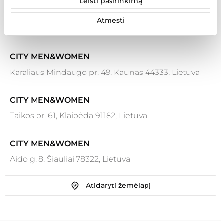
Leisti pasirinkimą
Atmesti
Rezultatai: 7
CITY MEN&WOMEN
Karaliaus Mindaugo pr. 49, Kaunas 44333, Lietuva
CITY MEN&WOMEN
Taikos pr. 61, Klaipėda 91182, Lietuva
CITY MEN&WOMEN
Aido g. 8, Šiauliai 78322, Lietuva
Atidaryti žemėlapį
CITY MEN&WOMEN
Ozo g. 25, Vilnius 07150, Lietuva