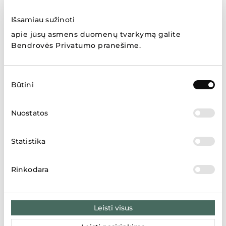
Išsamiau sužinoti
Prekių ženklai
apie jūsų asmens duomenų tvarkymą galite
Bendrovės Privatumo pranešime
.
Sutikimo
Būtini
pasirinkimas
Rodyti daugiau
Nuostatos
Statistika
Parduotuvių žemėlapis
Rinkodara
LT
LV
EE
Leisti visus