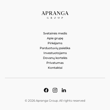
CITY MEN&WOMEN
Saltoniškių g. 9, Vilnius 08105, Lietuva
CITY MEN&WOMEN
Svetainės medis
Vakarinė g. 39, Panevėžys 37370, Lietuva
Apie grupę
Pirkėjams
CITY MEN&WOMEN
Parduotuvių paieška
Investuotojams
A. Stulginskio g. 4, Vilnius 01115, Lietuva
Dovanų kortelės
Privatumas
Kontaktai
© 2026 Apranga Group. All rights reserved