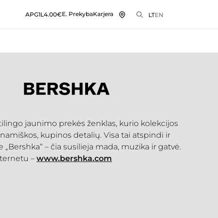
E. Prekyba
Karjera
APG1L
4.00€
LT
EN
tilingo jaunimo prekės ženklas, kurio kolekcijos
dinamiškos, kupinos detalių. Visa tai atspindi ir
„Bershka“ – čia susilieja mada, muzika ir gatvė.
nternetu –
www.bershka.com