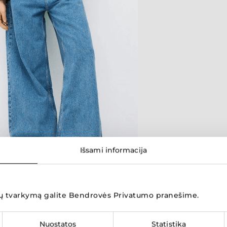
Išsami informacija
Parduotuvių žemėlapis
 tvarkymą galite
Bendrovės Privatumo pranešime
.
Nuostatos
Statistika