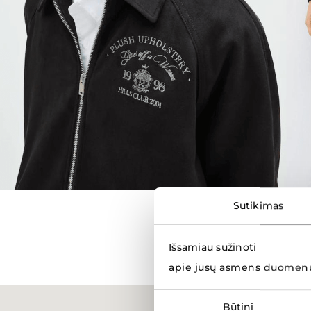
Sutikimas
Išsamiau sužinoti
apie jūsų asmens duomenų
Sutikimo
Būtini