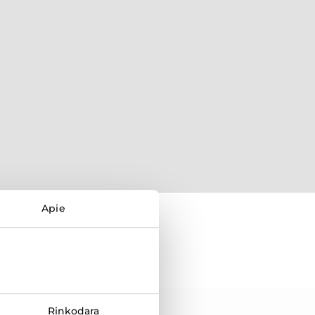
Apie
Rinkodara