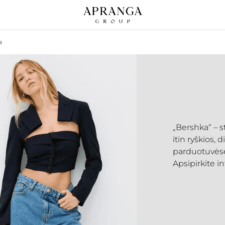
a
„Bershka“ – s
itin ryškios, 
parduotuvėse 
Apsipirkite i